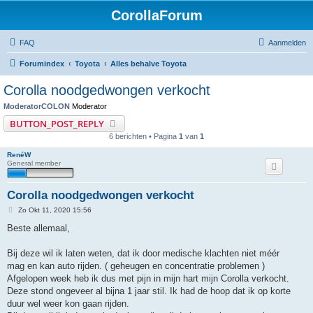
CorollaForum
FAQ
Aanmelden
Forumindex
Toyota
Alles behalve Toyota
Corolla noodgedwongen verkocht
ModeratorCOLON
Moderator
BUTTON_POST_REPLY
6 berichten • Pagina
1
van
1
RenéW
General member
Corolla noodgedwongen verkocht
B
Zo Okt 11, 2020 15:56
e
r
Beste allemaal,
i
c
h
Bij deze wil ik laten weten, dat ik door medische klachten niet méér
t
mag en kan auto rijden. ( geheugen en concentratie problemen )
Afgelopen week heb ik dus met pijn in mijn hart mijn Corolla verkocht.
Deze stond ongeveer al bijna 1 jaar stil. Ik had de hoop dat ik op korte
duur wel weer kon gaan rijden.