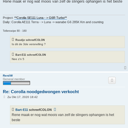
r
Rene maak er nog wat moois van zelf de slingers ophangen is het beste
i
c
h
t
Project:
**Corolla SE111 Luna - > G6R Turbo**
Daily: Corolla AE111 Terra - > Luna -> wanabe G6 285K Km and counting
Tellerswipe 80 - 160
Ruudje schreefCOLON
Is dit de 3de versnelling ?
Bart-E11 schreefCOLON
Nee z'n 5
RenéW
General member
Re: Corolla noodgedwongen verkocht
B
Za Okt 17, 2020 18:42
e
r
i
Bart-E11
schreefCOLON
c
h
Rene maak er nog wat moois van zelf de slingers ophangen is het
t
beste