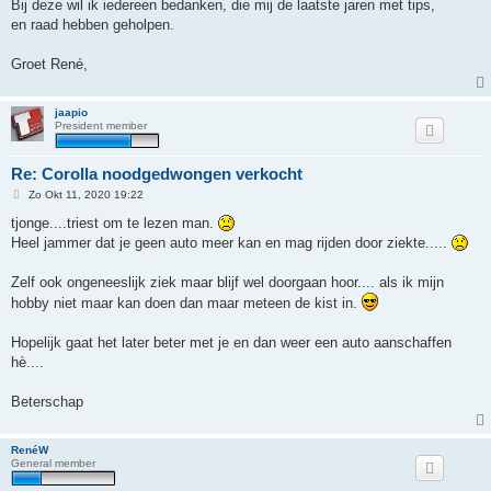
Bij deze wil ik iedereen bedanken, die mij de laatste jaren met tips,
en raad hebben geholpen.
Groet René,
jaapio
President member
Re: Corolla noodgedwongen verkocht
B
Zo Okt 11, 2020 19:22
e
r
tjonge....triest om te lezen man.
i
Heel jammer dat je geen auto meer kan en mag rijden door ziekte.....
c
h
t
Zelf ook ongeneeslijk ziek maar blijf wel doorgaan hoor.... als ik mijn
hobby niet maar kan doen dan maar meteen de kist in.
Hopelijk gaat het later beter met je en dan weer een auto aanschaffen
hè....
Beterschap
RenéW
General member