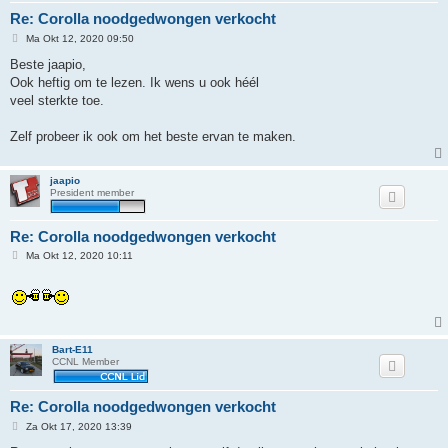
Re: Corolla noodgedwongen verkocht
B
Ma Okt 12, 2020 09:50
e
r
Beste jaapio,
i
Ook heftig om te lezen. Ik wens u ook héél
c
h
veel sterkte toe.
t
Zelf probeer ik ook om het beste ervan te maken.
jaapio
President member
Re: Corolla noodgedwongen verkocht
B
Ma Okt 12, 2020 10:11
e
r
i
c
h
t
Bart-E11
CCNL Member
Re: Corolla noodgedwongen verkocht
B
Za Okt 17, 2020 13:39
e