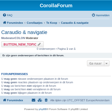
CorollaForum
FAQ
Aanmelden
Forumindex
Corollaatjes
Te Koop
Caraudio & navigatie
Caraudio & navigatie
ModeratorCOLON
Moderator
BUTTON_NEW_TOPIC
0 onderwerpen • Pagina
1
van
1
Er zijn geen onderwerpen of berichten in dit forum.
Ga naar
FORUMPERMISSIES
U
mag geen
nieuwe onderwerpen plaatsen in dit forum
U
mag geen
reacties plaatsen op onderwerpen in dit forum
U
mag
uw berichten
niet
wijzigen in dit forum
U
mag
uw berichten
niet
verwijderen in dit forum
U
mag geen
bijlagen plaatsen in dit forum
Forumindex
Alle tijden zijn UTC_OFFSET Europe/Amsterdam
Powered by
phpBB
® Forum Software © phpBB Limited