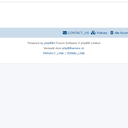
i
e
s
CONTACT_US
Policies
Alle foru
Powered by
phpBB
® Forum Software © phpBB Limited
Vertaald door
phpBBservice.nl
.
PRIVACY_LINK
|
TERMS_LINK