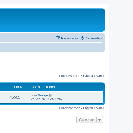
Registreren
Aanmelden
1 onderwerpen • Pagina
1
van
1
BEKEKEN
LAATSTE BERICHT
L
door
VeeFje
B
46505
a
Vr Sep 26, 2025 17:57
a
e
t
1 onderwerpen • Pagina
1
van
1
s
k
t
e
Ga naar
e
b
e
r
k
i