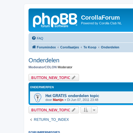
CorollaForum
Powered by Corolla Club NL
FAQ
Forumindex
Corollaatjes
Te Koop
Onderdelen
Onderdelen
ModeratorCOLON
Moderator
BUTTON_NEW_TOPIC
ONDERWERPEN
Het GRATIS onderdelen topic
door
Martijn
»
Di Jun 07, 2011 23:48
BUTTON_NEW_TOPIC
RETURN_TO_INDEX
FORUMPERMISSIES