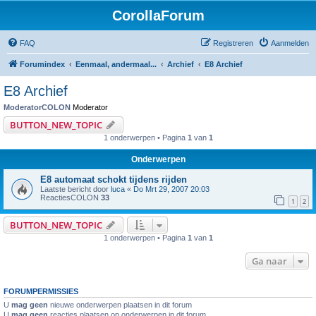
CorollaForum
FAQ
Registreren
Aanmelden
Forumindex
Eenmaal, andermaal...
Archief
E8 Archief
E8 Archief
ModeratorCOLON
Moderator
BUTTON_NEW_TOPIC
1 onderwerpen • Pagina
1
van
1
Onderwerpen
E8 automaat schokt tijdens rijden
Laatste bericht door
luca
«
Do Mrt 29, 2007 20:03
ReactiesCOLON
33
1
2
BUTTON_NEW_TOPIC
1 onderwerpen • Pagina
1
van
1
Ga naar
FORUMPERMISSIES
U
mag geen
nieuwe onderwerpen plaatsen in dit forum
U
mag geen
reacties plaatsen op onderwerpen in dit forum