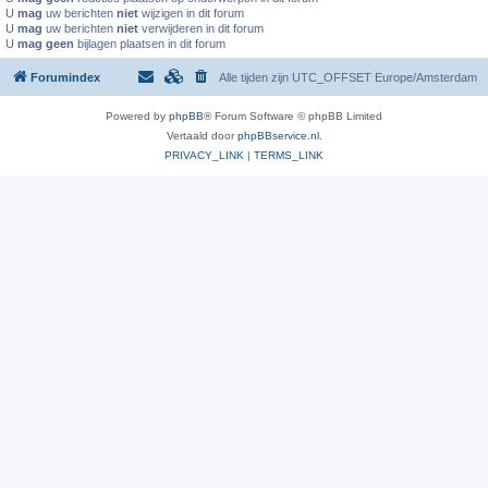
U
mag
uw berichten
niet
wijzigen in dit forum
U
mag
uw berichten
niet
verwijderen in dit forum
U
mag geen
bijlagen plaatsen in dit forum
Forumindex
Alle tijden zijn UTC_OFFSET Europe/Amsterdam
Powered by
phpBB
® Forum Software © phpBB Limited
Vertaald door
phpBBservice.nl
.
PRIVACY_LINK
|
TERMS_LINK