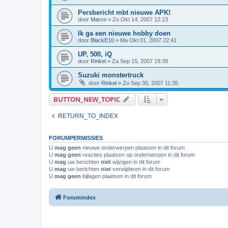
Persbericht mbt nieuwe APK!
door
Marco
»
Zo Okt 14, 2007 12:13
Ik ga een nieuwe hobby doen
door
BlackE10
»
Ma Okt 01, 2007 22:41
UP, 500, iQ
door
Rinkel
»
Za Sep 15, 2007 19:39
Suzuki monstertruck
door
Rinkel
»
Zo Sep 30, 2007 11:35
BUTTON_NEW_TOPIC
RETURN_TO_INDEX
FORUMPERMISSIES
U
mag geen
nieuwe onderwerpen plaatsen in dit forum
U
mag geen
reacties plaatsen op onderwerpen in dit forum
U
mag
uw berichten
niet
wijzigen in dit forum
U
mag
uw berichten
niet
verwijderen in dit forum
U
mag geen
bijlagen plaatsen in dit forum
Forumindex