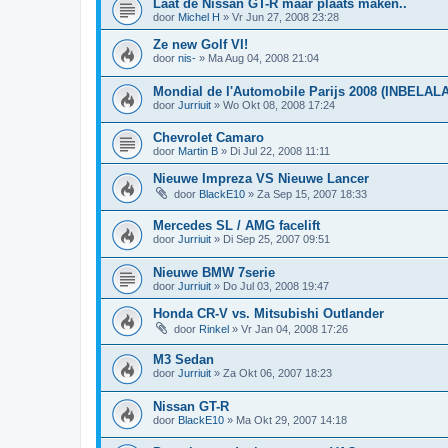
Laat de Nissan GT-R maar plaats maken..
door
Michel H
»
Vr Jun 27, 2008 23:28
Ze new Golf VI!
door
nis-
»
Ma Aug 04, 2008 21:04
Mondial de l'Automobile Parijs 2008 (INBELALA
door
Jurriuit
»
Wo Okt 08, 2008 17:24
Chevrolet Camaro
door
Martin B
»
Di Jul 22, 2008 11:11
Nieuwe Impreza VS Nieuwe Lancer
door
BlackE10
»
Za Sep 15, 2007 18:33
Mercedes SL / AMG facelift
door
Jurriuit
»
Di Sep 25, 2007 09:51
Nieuwe BMW 7serie
door
Jurriuit
»
Do Jul 03, 2008 19:47
Honda CR-V vs. Mitsubishi Outlander
door
Rinkel
»
Vr Jan 04, 2008 17:26
M3 Sedan
door
Jurriuit
»
Za Okt 06, 2007 18:23
Nissan GT-R
door
BlackE10
»
Ma Okt 29, 2007 14:18