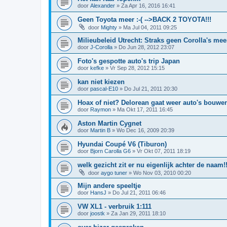
door
Alexander
»
Za Apr 16, 2016 16:41
Geen Toyota meer :-( -->BACK 2 TOYOTA!!!
door
Mighty
»
Ma Jul 04, 2011 09:25
Milieubeleid Utrecht: Straks geen Corolla's mee
door
J-Corolla
»
Do Jun 28, 2012 23:07
Foto's gespotte auto's trip Japan
door
kefke
»
Vr Sep 28, 2012 15:15
kan niet kiezen
door
pascal-E10
»
Do Jul 21, 2011 20:30
Hoax of niet? Delorean gaat weer auto's bouwe
door
Raymon
»
Ma Okt 17, 2011 16:45
Aston Martin Cygnet
door
Martin B
»
Wo Dec 16, 2009 20:39
Hyundai Coupé V6 (Tiburon)
door
Bjorn Carolla G6
»
Vr Okt 07, 2011 18:19
welk gezicht zit er nu eigenlijk achter de naam!!
door
aygo tuner
»
Wo Nov 03, 2010 00:20
Mijn andere speeltje
door
HansJ
»
Do Jul 21, 2011 06:46
VW XL1 - verbruik 1:111
door
joostk
»
Za Jan 29, 2011 18:10