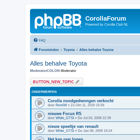
CorollaForum
Powered by Corolla Club NL
FAQ
Forumindex
Toyota
Alles behalve Toyota
Alles behalve Toyota
ModeratorCOLON
Moderator
BUTTON_NEW_TOPIC
ONDERWERPEN
Corolla noodgedwongen verkocht
door
RenéW
»
Zo Okt 11, 2020 15:56
nieuwe Focus RS
door
White_GTSI
»
Do Jul 03, 2008 22:39
nieuw speeltje van renault
door
White_GTSI
»
Do Jan 08, 2009 19:24
Het kan raar lopen...