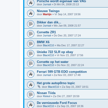
Porsche wordt eigenaar van VAG
door
Jurriuit
»
Di Mrt 04, 2008 23:13
Nieuwe Twingo
door
Martijn
»
Vr Sep 14, 2007 19:56
Dikker dan dik...
door
Jurriuit
»
Wo Jan 09, 2008 21:57
Corvette ZR1
door
Jurriuit
»
Do Dec 20, 2007 17:24
BMW X6
door
BlackE10
»
Ma Dec 17, 2007 22:27
Unieke 722 SLR op ebay
door
BlackE10
»
Vr Nov 23, 2007 17:56
Corvette op het water
door
BlackE10
»
Do Nov 22, 2007 22:24
Ferrari 599 GTB EDO competition
door
Jurriuit
»
Za Nov 03, 2007 17:48
Het grote autop0rno topic
door
BlackE10
»
Za Sep 15, 2007 18:51
Nissan Tiida
door
Rinkel
»
Za Okt 27, 2007 20:59
De vernieuwde Ford Focus
door
BlackE10
»
Za Sep 15, 2007 18:36