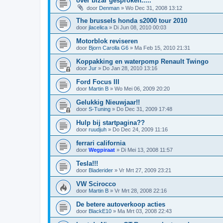
over bizar gesproken.....
door
Denman
»
Wo Dec 31, 2008 13:12
The brussels honda s2000 tour 2010
door
jlacelica
»
Di Jun 08, 2010 00:03
Motorblok reviseren
door
Bjorn Carolla G6
»
Ma Feb 15, 2010 21:31
Koppakking en waterpomp Renault Twingo
door
Jur
»
Do Jan 28, 2010 13:16
Ford Focus III
door
Martin B
»
Wo Mei 06, 2009 20:20
Gelukkig Nieuwjaar!!
door
S-Tuning
»
Do Dec 31, 2009 17:48
Hulp bij startpagina??
door
ruudjuh
»
Do Dec 24, 2009 11:16
ferrari california
door
Wegpiraat
»
Di Mei 13, 2008 11:57
Tesla!!!
door
Bladerider
»
Vr Mrt 27, 2009 23:21
VW Scirocco
door
Martin B
»
Vr Mrt 28, 2008 22:16
De betere autoverkoop acties
door
BlackE10
»
Ma Mrt 03, 2008 22:43