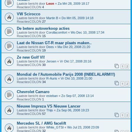
Laatste bericht door
Leon
«
Za Mrt 28, 2009 18:17
ReactiesCOLON
4
VW Scirocco
Laatste bericht door
Martin B
«
Do Mrt 05, 2009 14:18
ReactiesCOLON
27
De betere autoverkoop acties
Laatste bericht door
Corollacomfort
«
Wo Dec 10, 2008 17:34
ReactiesCOLON
15
Laat de Nissan GT-R maar plaats maken..
Laatste bericht door
Dees
«
Ma Okt 20, 2008 21:20
ReactiesCOLON
19
Ze new Golf VI!
Laatste bericht door
Jeroen
«
Vr Okt 17, 2008 20:16
ReactiesCOLON
30
1
2
Mondial de l'Automobile Parijs 2008 (INBELALARM!!!)
Laatste bericht door
R-Auris
«
Vr Okt 10, 2008 21:00
ReactiesCOLON
34
1
2
Chevrolet Camaro
Laatste bericht door
esteban
«
Zo Sep 07, 2008 13:14
ReactiesCOLON
1
Nieuwe Impreza VS Nieuwe Lancer
Laatste bericht door
Thijs
«
Za Sep 06, 2008 19:23
ReactiesCOLON
57
1
2
Mercedes SL / AMG facelift
Laatste bericht door
White_GTSI
«
Wo Jul 23, 2008 23:09
ReactiesCOLON
32