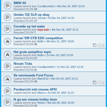
BMW X6
Laatste bericht door
Corollacomfort
«
Wo Dec 26, 2007 22:24
ReactiesCOLON
19
Unieke 722 SLR op ebay
Laatste bericht door
Jurriuit
«
Di Dec 04, 2007 14:33
ReactiesCOLON
17
Corvette op het water
Laatste bericht door
toyo bob
«
Ma Nov 26, 2007 22:11
ReactiesCOLON
7
Ferrari 599 GTB EDO competition
Laatste bericht door
BoBo
«
Wo Nov 21, 2007 19:03
ReactiesCOLON
30
1
2
Het grote autop0rno topic
Laatste bericht door
BoBo
«
Zo Nov 18, 2007 22:03
ReactiesCOLON
27
Nissan Tiida
Laatste bericht door
Corollacomfort
«
Vr Nov 02, 2007 12:16
ReactiesCOLON
11
De vernieuwde Ford Focus
Laatste bericht door
BlackE10
«
Ma Okt 29, 2007 23:12
ReactiesCOLON
35
1
2
Persbericht mbt nieuwe APK!
Laatste bericht door
Marco
«
Zo Okt 14, 2007 12:13
Ik ga een nieuwe hobby doen
Laatste bericht door
Rinkel
«
Ma Okt 08, 2007 22:03
ReactiesCOLON
10