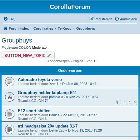
CorollaForum
FAQ
Registreren
Aanmelden
Forumindex
Corollaatjes
Te Koop
Groupbuys
Groupbuys
ModeratorCOLON
Moderator
BUTTON_NEW_TOPIC
13 onderwerpen • Pagina
1
van
1
Onderwerpen
Autoradio toyota verso
Laatste bericht door
Yves1
«
Do Jun 08, 2023 10:41
Groupbuy helder koplamp E11
Laatste bericht door
pampie
«
Za Nov 25, 2017 10:57
ReactiesCOLON
74
1
2
3
E12 short shifter
Laatste bericht door
Baaies
«
Zo Mei 31, 2015 13:37
ReactiesCOLON
6
trd headgasket 20v update 31-7
Laatste bericht door
loekie 226
«
Di Nov 19, 2013 13:29
ReactiesCOLON
11