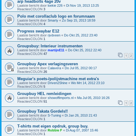
arp headbolts 4age 20v
Laatste bericht door
loekie 226
«
Di Nov 19, 2013 13:25
ReactiesCOLON
3
Polo met corollaclub logo en forumnaam
Laatste bericht door
Smarty
«
Zo Sep 15, 2013 18:59
ReactiesCOLON
4
Progress swaybar E12
Laatste bericht door
rjvdveen
«
Do Okt 25, 2012 23:40
ReactiesCOLON
1
Groupsbuy: Interieur instrumenten
Laatste bericht door
martijnE11
«
Do Okt 25, 2012 22:40
ReactiesCOLON
47
1
2
Groupbuy Apex verlagingsveren
Laatste bericht door
Calavera
«
Do Jul 05, 2012 00:17
ReactiesCOLON
26
Meguiar's poets-/polijstmachine met extra's
Laatste bericht door
Driven2Shine
«
Wo Mrt 14, 2012 23:10
ReactiesCOLON
5
Groupbuy HEL remleidingen
Laatste bericht door
showoffimports.nl
«
Ma Jul 05, 2010 16:26
ReactiesCOLON
51
1
2
Groupbuy Takata Gordels!!
Laatste bericht door
S-Tuning
«
Di Jan 26, 2010 21:43
ReactiesCOLON
1
T-shirts met eigen opdruk, group buy.
Laatste bericht door
Robbie F
«
Di Aug 07, 2007 15:46
ReactiesCOLON
1