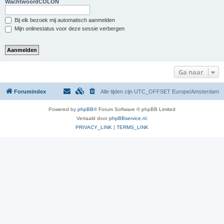
WachtwoordCOLON
Bij elk bezoek mij automatisch aanmelden
Mijn onlinestatus voor deze sessie verbergen
Ga naar
Forumindex
Alle tijden zijn UTC_OFFSET Europe/Amsterdam
Powered by
phpBB
® Forum Software © phpBB Limited
Vertaald door
phpBBservice.nl
.
PRIVACY_LINK
|
TERMS_LINK