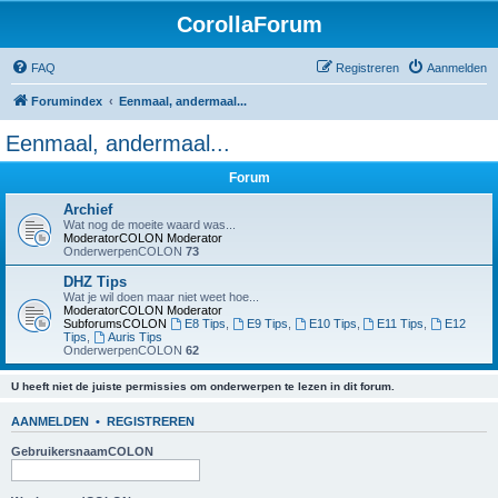
CorollaForum
FAQ
Registreren
Aanmelden
Forumindex
Eenmaal, andermaal...
Eenmaal, andermaal...
Forum
Archief
Wat nog de moeite waard was...
ModeratorCOLON
Moderator
OnderwerpenCOLON
73
DHZ Tips
Wat je wil doen maar niet weet hoe...
ModeratorCOLON
Moderator
SubforumsCOLON
E8 Tips
,
E9 Tips
,
E10 Tips
,
E11 Tips
,
E12
Tips
,
Auris Tips
OnderwerpenCOLON
62
U heeft niet de juiste permissies om onderwerpen te lezen in dit forum.
AANMELDEN
•
REGISTREREN
GebruikersnaamCOLON