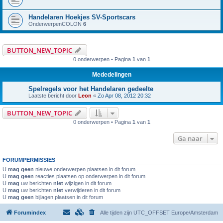
Handelaren Hoekjes SV-Sportscars
OnderwerpenCOLON
6
BUTTON_NEW_TOPIC
0 onderwerpen • Pagina
1
van
1
Mededelingen
Spelregels voor het Handelaren gedeelte
Laatste bericht door
Leon
«
Zo Apr 08, 2012 20:32
BUTTON_NEW_TOPIC
0 onderwerpen • Pagina
1
van
1
Ga naar
FORUMPERMISSIES
U
mag geen
nieuwe onderwerpen plaatsen in dit forum
U
mag geen
reacties plaatsen op onderwerpen in dit forum
U
mag
uw berichten
niet
wijzigen in dit forum
U
mag
uw berichten
niet
verwijderen in dit forum
U
mag geen
bijlagen plaatsen in dit forum
Forumindex
Alle tijden zijn UTC_OFFSET Europe/Amsterdam