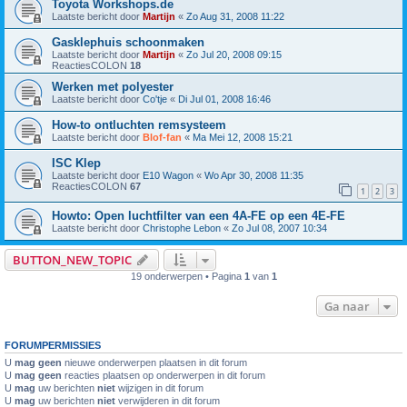
Toyota Workshops.de
Laatste bericht door
Martijn
«
Zo Aug 31, 2008 11:22
Gasklephuis schoonmaken
Laatste bericht door
Martijn
«
Zo Jul 20, 2008 09:15
ReactiesCOLON
18
Werken met polyester
Laatste bericht door
Co'tje
«
Di Jul 01, 2008 16:46
How-to ontluchten remsysteem
Laatste bericht door
Blof-fan
«
Ma Mei 12, 2008 15:21
ISC Klep
Laatste bericht door
E10 Wagon
«
Wo Apr 30, 2008 11:35
ReactiesCOLON
67
1
2
3
Howto: Open luchtfilter van een 4A-FE op een 4E-FE
Laatste bericht door
Christophe Lebon
«
Zo Jul 08, 2007 10:34
BUTTON_NEW_TOPIC
19 onderwerpen • Pagina
1
van
1
Ga naar
FORUMPERMISSIES
U
mag geen
nieuwe onderwerpen plaatsen in dit forum
U
mag geen
reacties plaatsen op onderwerpen in dit forum
U
mag
uw berichten
niet
wijzigen in dit forum
U
mag
uw berichten
niet
verwijderen in dit forum