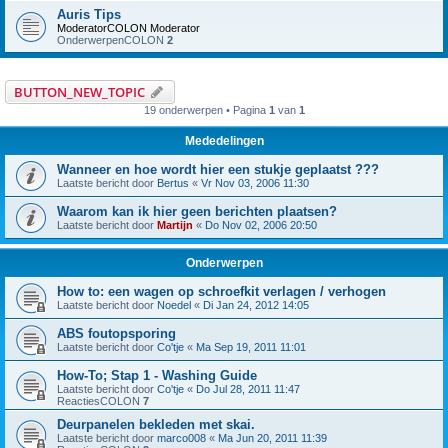
Auris Tips
ModeratorCOLON
Moderator
OnderwerpenCOLON
2
BUTTON_NEW_TOPIC
19 onderwerpen • Pagina
1
van
1
Mededelingen
Wanneer en hoe wordt hier een stukje geplaatst ???
Laatste bericht door
Bertus
«
Vr Nov 03, 2006 11:30
Waarom kan ik hier geen berichten plaatsen?
Laatste bericht door
Martijn
«
Do Nov 02, 2006 20:50
Onderwerpen
How to: een wagen op schroefkit verlagen / verhogen
Laatste bericht door
Noedel
«
Di Jan 24, 2012 14:05
ABS foutopsporing
Laatste bericht door
Co'tje
«
Ma Sep 19, 2011 11:01
How-To; Stap 1 - Washing Guide
Laatste bericht door
Co'tje
«
Do Jul 28, 2011 11:47
ReactiesCOLON
7
Deurpanelen bekleden met skai.
Laatste bericht door
marco008
«
Ma Jun 20, 2011 11:39