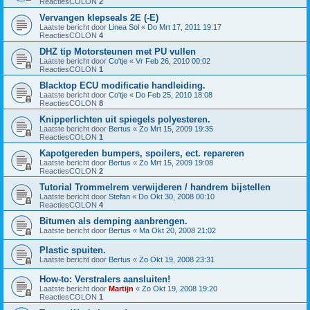
ReactiesCOLON
2
Vervangen klepseals 2E (-E)
Laatste bericht door
Linea Sol
«
Do Mrt 17, 2011 19:17
ReactiesCOLON
4
DHZ tip Motorsteunen met PU vullen
Laatste bericht door
Co'tje
«
Vr Feb 26, 2010 00:02
ReactiesCOLON
1
Blacktop ECU modificatie handleiding.
Laatste bericht door
Co'tje
«
Do Feb 25, 2010 18:08
ReactiesCOLON
8
Knipperlichten uit spiegels polyesteren.
Laatste bericht door
Bertus
«
Zo Mrt 15, 2009 19:35
ReactiesCOLON
1
Kapotgereden bumpers, spoilers, ect. repareren
Laatste bericht door
Bertus
«
Zo Mrt 15, 2009 19:08
ReactiesCOLON
2
Tutorial Trommelrem verwijderen / handrem bijstellen
Laatste bericht door
Stefan
«
Do Okt 30, 2008 00:10
ReactiesCOLON
4
Bitumen als demping aanbrengen.
Laatste bericht door
Bertus
«
Ma Okt 20, 2008 21:02
Plastic spuiten.
Laatste bericht door
Bertus
«
Zo Okt 19, 2008 23:31
How-to: Verstralers aansluiten!
Laatste bericht door
Martijn
«
Zo Okt 19, 2008 19:20
ReactiesCOLON
1