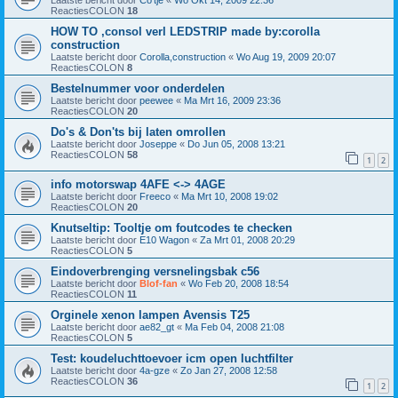
Laatste bericht door
Co'tje
«
Wo Okt 14, 2009 22:36
ReactiesCOLON
18
HOW TO ,consol verl LEDSTRIP made by:corolla
construction
Laatste bericht door
Corolla,construction
«
Wo Aug 19, 2009 20:07
ReactiesCOLON
8
Bestelnummer voor onderdelen
Laatste bericht door
peewee
«
Ma Mrt 16, 2009 23:36
ReactiesCOLON
20
Do's & Don'ts bij laten omrollen
Laatste bericht door
Joseppe
«
Do Jun 05, 2008 13:21
ReactiesCOLON
58
1
2
info motorswap 4AFE <-> 4AGE
Laatste bericht door
Freeco
«
Ma Mrt 10, 2008 19:02
ReactiesCOLON
20
Knutseltip: Tooltje om foutcodes te checken
Laatste bericht door
E10 Wagon
«
Za Mrt 01, 2008 20:29
ReactiesCOLON
5
Eindoverbrenging versnelingsbak c56
Laatste bericht door
Blof-fan
«
Wo Feb 20, 2008 18:54
ReactiesCOLON
11
Orginele xenon lampen Avensis T25
Laatste bericht door
ae82_gt
«
Ma Feb 04, 2008 21:08
ReactiesCOLON
5
Test: koudeluchttoevoer icm open luchtfilter
Laatste bericht door
4a-gze
«
Zo Jan 27, 2008 12:58
ReactiesCOLON
36
1
2