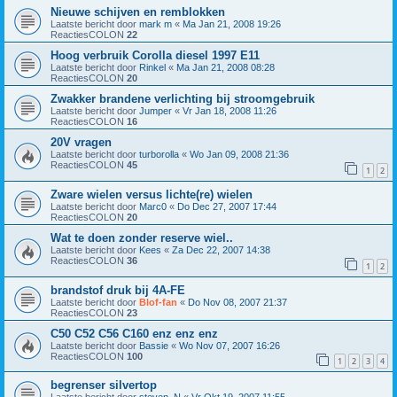
Nieuwe schijven en remblokken
Laatste bericht door
mark m
«
Ma Jan 21, 2008 19:26
ReactiesCOLON
22
Hoog verbruik Corolla diesel 1997 E11
Laatste bericht door
Rinkel
«
Ma Jan 21, 2008 08:28
ReactiesCOLON
20
Zwakker brandene verlichting bij stroomgebruik
Laatste bericht door
Jumper
«
Vr Jan 18, 2008 11:26
ReactiesCOLON
16
20V vragen
Laatste bericht door
turborolla
«
Wo Jan 09, 2008 21:36
ReactiesCOLON
45
1
2
Zware wielen versus lichte(re) wielen
Laatste bericht door
Marc0
«
Do Dec 27, 2007 17:44
ReactiesCOLON
20
Wat te doen zonder reserve wiel..
Laatste bericht door
Kees
«
Za Dec 22, 2007 14:38
ReactiesCOLON
36
1
2
brandstof druk bij 4A-FE
Laatste bericht door
Blof-fan
«
Do Nov 08, 2007 21:37
ReactiesCOLON
23
C50 C52 C56 C160 enz enz enz
Laatste bericht door
Bassie
«
Wo Nov 07, 2007 16:26
ReactiesCOLON
100
1
2
3
4
begrenser silvertop