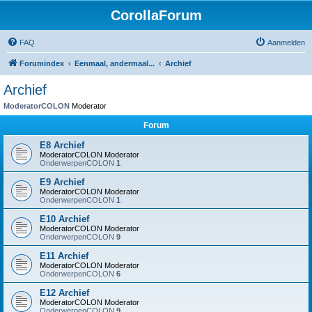
CorollaForum
FAQ
Aanmelden
Forumindex
Eenmaal, andermaal...
Archief
Archief
ModeratorCOLON
Moderator
Forum
E8 Archief
ModeratorCOLON
Moderator
OnderwerpenCOLON
1
E9 Archief
ModeratorCOLON
Moderator
OnderwerpenCOLON
1
E10 Archief
ModeratorCOLON
Moderator
OnderwerpenCOLON
9
E11 Archief
ModeratorCOLON
Moderator
OnderwerpenCOLON
6
E12 Archief
ModeratorCOLON
Moderator
OnderwerpenCOLON
9