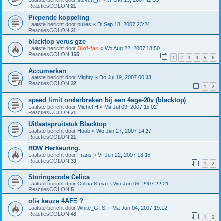
Laatste bericht door
steven_N
«
Vr Okt 19, 2007 11:55
ReactiesCOLON
21
Piepende koppeling
Laatste bericht door
pulles
«
Di Sep 18, 2007 23:24
ReactiesCOLON
21
blacktop verus gze
Laatste bericht door
Blof-fan
«
Wo Aug 22, 2007 18:50
ReactiesCOLON
155
1
2
3
4
5
6
Accumerken
Laatste bericht door
Mighty
«
Do Jul 19, 2007 00:33
ReactiesCOLON
32
1
2
speed limit onderbreken bij een 4age-20v (blacktop)
Laatste bericht door
Michel H
«
Ma Jul 09, 2007 15:02
ReactiesCOLON
21
Uitlaatspruitstuk Blacktop
Laatste bericht door
Huub
«
Wo Jun 27, 2007 14:27
ReactiesCOLON
21
RDW Herkeuring.
Laatste bericht door
Frans
«
Vr Jun 22, 2007 13:15
ReactiesCOLON
30
1
2
Storingscode Celica
Laatste bericht door
Celica Steve
«
Wo Jun 06, 2007 22:21
ReactiesCOLON
5
olie keuze 4AFE ?
Laatste bericht door
White_GTSI
«
Ma Jun 04, 2007 19:12
ReactiesCOLON
43
1
2