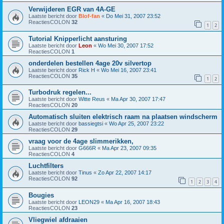
Verwijderen EGR van 4A-GE
Laatste bericht door
Blof-fan
«
Do Mei 31, 2007 23:52
ReactiesCOLON
32
1
2
Tutorial Knipperlicht aansturing
Laatste bericht door
Leon
«
Wo Mei 30, 2007 17:52
ReactiesCOLON
1
onderdelen bestellen 4age 20v silvertop
Laatste bericht door
Rick H
«
Wo Mei 16, 2007 23:41
ReactiesCOLON
35
1
2
Turbodruk regelen...
Laatste bericht door
Witte Reus
«
Ma Apr 30, 2007 17:47
ReactiesCOLON
20
Automatisch sluiten elektrisch raam na plaatsen windscherm
Laatste bericht door
bassiegtsi
«
Wo Apr 25, 2007 23:22
ReactiesCOLON
29
vraag voor de 4age slimmerikken,
Laatste bericht door
G666R
«
Ma Apr 23, 2007 09:35
ReactiesCOLON
4
Luchtfilters
Laatste bericht door
Tinus
«
Zo Apr 22, 2007 14:17
ReactiesCOLON
92
1
2
3
4
Bougies
Laatste bericht door
LEON29
«
Ma Apr 16, 2007 18:43
ReactiesCOLON
23
Vliegwiel afdraaien