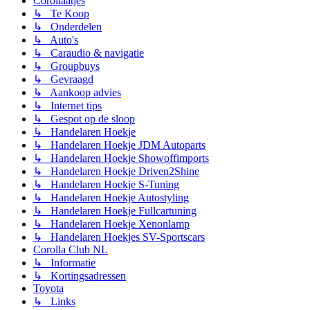
Corollaatjes
↳ Te Koop
↳ Onderdelen
↳ Auto's
↳ Caraudio & navigatie
↳ Groupbuys
↳ Gevraagd
↳ Aankoop advies
↳ Internet tips
↳ Gespot op de sloop
↳ Handelaren Hoekje
↳ Handelaren Hoekje JDM Autoparts
↳ Handelaren Hoekje Showoffimports
↳ Handelaren Hoekje Driven2Shine
↳ Handelaren Hoekje S-Tuning
↳ Handelaren Hoekje Autostyling
↳ Handelaren Hoekje Fullcartuning
↳ Handelaren Hoekje Xenonlamp
↳ Handelaren Hoekjes SV-Sportscars
Corolla Club NL
↳ Informatie
↳ Kortingsadressen
Toyota
↳ Links