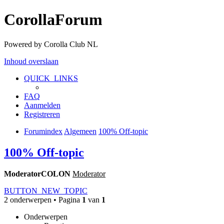
CorollaForum
Powered by Corolla Club NL
Inhoud overslaan
QUICK_LINKS
FAQ
Aanmelden
Registreren
Forumindex
Algemeen
100% Off-topic
100% Off-topic
ModeratorCOLON
Moderator
BUTTON_NEW_TOPIC
2 onderwerpen • Pagina
1
van
1
Onderwerpen