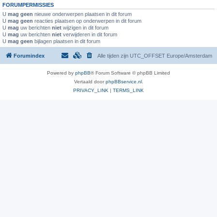
FORUMPERMISSIES
U
mag geen
nieuwe onderwerpen plaatsen in dit forum
U
mag geen
reacties plaatsen op onderwerpen in dit forum
U
mag
uw berichten
niet
wijzigen in dit forum
U
mag
uw berichten
niet
verwijderen in dit forum
U
mag geen
bijlagen plaatsen in dit forum
Forumindex
Alle tijden zijn UTC_OFFSET Europe/Amsterdam
Powered by
phpBB
® Forum Software © phpBB Limited
Vertaald door
phpBBservice.nl
.
PRIVACY_LINK
|
TERMS_LINK