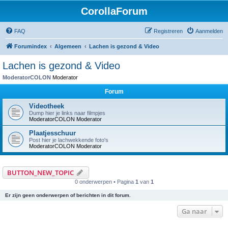
CorollaForum
FAQ
Registreren
Aanmelden
Forumindex
Algemeen
Lachen is gezond & Video
Lachen is gezond & Video
ModeratorCOLON
Moderator
Forum
Videotheek
Dump hier je links naar filmpjes
ModeratorCOLON
Moderator
Plaatjesschuur
Post hier je lachwekkende foto's
ModeratorCOLON
Moderator
BUTTON_NEW_TOPIC
0 onderwerpen • Pagina
1
van
1
Er zijn geen onderwerpen of berichten in dit forum.
Ga naar