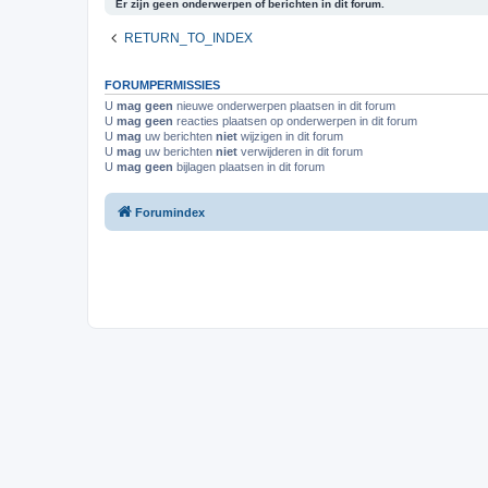
Er zijn geen onderwerpen of berichten in dit forum.
RETURN_TO_INDEX
FORUMPERMISSIES
U
mag geen
nieuwe onderwerpen plaatsen in dit forum
U
mag geen
reacties plaatsen op onderwerpen in dit forum
U
mag
uw berichten
niet
wijzigen in dit forum
U
mag
uw berichten
niet
verwijderen in dit forum
U
mag geen
bijlagen plaatsen in dit forum
Forumindex