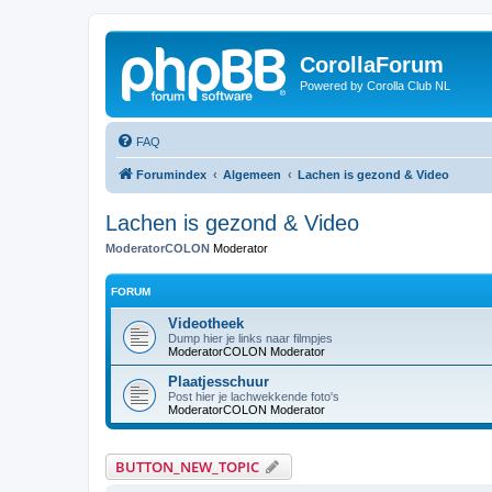
CorollaForum
Powered by Corolla Club NL
FAQ
Forumindex
Algemeen
Lachen is gezond & Video
Lachen is gezond & Video
ModeratorCOLON
Moderator
FORUM
Videotheek
Dump hier je links naar filmpjes
ModeratorCOLON
Moderator
Plaatjesschuur
Post hier je lachwekkende foto's
ModeratorCOLON
Moderator
BUTTON_NEW_TOPIC