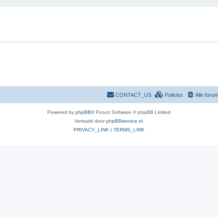
e
r
r
w
p
e
e
r
n
p
e
n
CONTACT_US
Policies
Alle foru
Powered by
phpBB
® Forum Software © phpBB Limited
Vertaald door
phpBBservice.nl
.
PRIVACY_LINK
|
TERMS_LINK