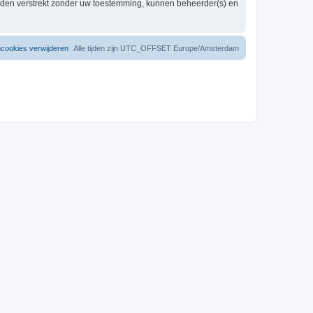
worden verstrekt zonder uw toestemming, kunnen beheerder(s) en
mcookies verwijderen
Alle tijden zijn UTC_OFFSET Europe/Amsterdam