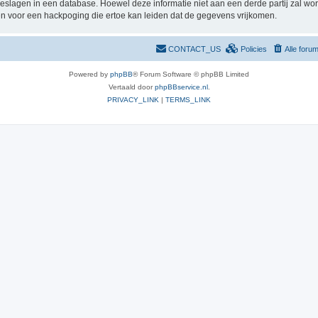
pgeslagen in een database. Hoewel deze informatie niet aan een derde partij zal 
n voor een hackpoging die ertoe kan leiden dat de gegevens vrijkomen.
CONTACT_US
Policies
Alle foru
Powered by
phpBB
® Forum Software © phpBB Limited
Vertaald door
phpBBservice.nl
.
PRIVACY_LINK
|
TERMS_LINK