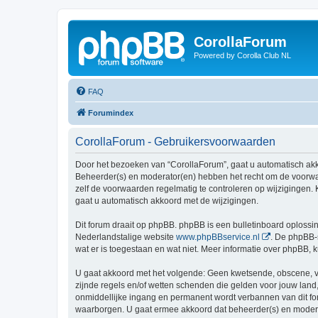
CorollaForum
Powered by Corolla Club NL
FAQ
Forumindex
CorollaForum - Gebruikersvoorwaarden
Door het bezoeken van “CorollaForum”, gaat u automatisch ak
Beheerder(s) en moderator(en) hebben het recht om de voorwaa
zelf de voorwaarden regelmatig te controleren op wijzigingen. 
gaat u automatisch akkoord met de wijzigingen.
Dit forum draait op phpBB. phpBB is een bulletinboard oplossin
Nederlandstalige website
www.phpBBservice.nl
. De phpBB-
wat er is toegestaan en wat niet. Meer informatie over phpBB,
U gaat akkoord met het volgende: Geen kwetsende, obscene, vul
zijnde regels en/of wetten schenden die gelden voor jouw land,
onmiddellijke ingang en permanent wordt verbannen van dit f
waarborgen. U gaat ermee akkoord dat beheerder(s) en moderato