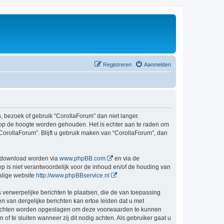
Registreren
Aanmelden
bezoek of gebruik “CorollaForum” dan niet langer.
 op de hoogte worden gehouden. Het is echter aan te raden om
CorollaForum”. Blijft u gebruik maken van “CorollaForum”, dan
gedownload worden via
www.phpBB.com
en via de
 is niet verantwoordelijk voor de inhoud en/of de houding van
alige website
http://www.phpBBservice.nl
.
 verwerpelijke berichten te plaatsen, die de van toepassing
n van dergelijke berichten kan ertoe leiden dat u met
berichten worden opgeslagen om deze voorwaarden te kunnen
 te sluiten wanneer zij dit nodig achten. Als gebruiker gaat u