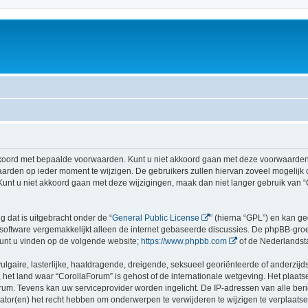
koord met bepaalde voorwaarden. Kunt u niet akkoord gaan met deze voorwaarden, 
rden op ieder moment te wijzigen. De gebruikers zullen hiervan zoveel mogelijk
Kunt u niet akkoord gaan met deze wijzigingen, maak dan niet langer gebruik van “
g dat is uitgebracht onder de “
General Public License
” (hierna “GPL”) en kan 
software vergemakkelijkt alleen de internet gebaseerde discussies. De phpBB-groep
 kunt u vinden op de volgende website;
https://www.phpbb.com
of de Nederlandst
gaire, lasterlijke, haatdragende, dreigende, seksueel georiënteerde of anderzijds
 het land waar “CorollaForum” is gehost of de internationale wetgeving. Het plaatse
orum. Tevens kan uw serviceprovider worden ingelicht. De IP-adressen van alle 
r(en) het recht hebben om onderwerpen te verwijderen te wijzigen te verplaatsen of