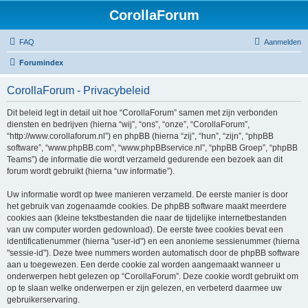
CorollaForum
FAQ
Aanmelden
Forumindex
CorollaForum - Privacybeleid
Dit beleid legt in detail uit hoe “CorollaForum” samen met zijn verbonden
diensten en bedrijven (hierna “wij”, “ons”, “onze”, “CorollaForum”,
“http://www.corollaforum.nl”) en phpBB (hierna “zij”, “hun”, “zijn”, “phpBB
software”, “www.phpBB.com”, “www.phpBBservice.nl”, “phpBB Groep”, “phpBB
Teams”) de informatie die wordt verzameld gedurende een bezoek aan dit
forum wordt gebruikt (hierna “uw informatie”).
Uw informatie wordt op twee manieren verzameld. De eerste manier is door
het gebruik van zogenaamde cookies. De phpBB software maakt meerdere
cookies aan (kleine tekstbestanden die naar de tijdelijke internetbestanden
van uw computer worden gedownload). De eerste twee cookies bevat een
identificatienummer (hierna "user-id") en een anonieme sessienummer (hierna
"sessie-id"). Deze twee nummers worden automatisch door de phpBB software
aan u toegewezen. Een derde cookie zal worden aangemaakt wanneer u
onderwerpen hebt gelezen op “CorollaForum”. Deze cookie wordt gebruikt om
op te slaan welke onderwerpen er zijn gelezen, en verbeterd daarmee uw
gebruikerservaring.