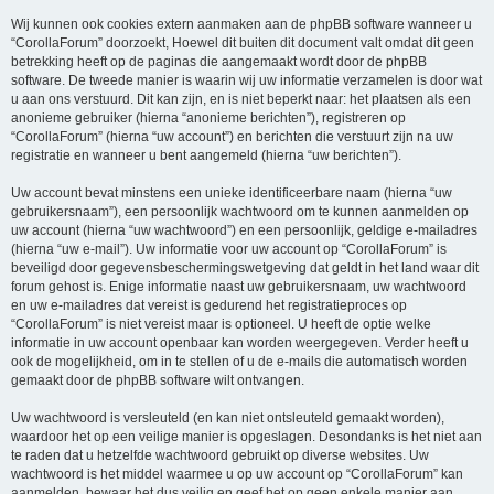
Wij kunnen ook cookies extern aanmaken aan de phpBB software wanneer u
“CorollaForum” doorzoekt, Hoewel dit buiten dit document valt omdat dit geen
betrekking heeft op de paginas die aangemaakt wordt door de phpBB
software. De tweede manier is waarin wij uw informatie verzamelen is door wat
u aan ons verstuurd. Dit kan zijn, en is niet beperkt naar: het plaatsen als een
anonieme gebruiker (hierna “anonieme berichten”), registreren op
“CorollaForum” (hierna “uw account”) en berichten die verstuurt zijn na uw
registratie en wanneer u bent aangemeld (hierna “uw berichten”).
Uw account bevat minstens een unieke identificeerbare naam (hierna “uw
gebruikersnaam”), een persoonlijk wachtwoord om te kunnen aanmelden op
uw account (hierna “uw wachtwoord”) en een persoonlijk, geldige e-mailadres
(hierna “uw e-mail”). Uw informatie voor uw account op “CorollaForum” is
beveiligd door gegevensbeschermingswetgeving dat geldt in het land waar dit
forum gehost is. Enige informatie naast uw gebruikersnaam, uw wachtwoord
en uw e-mailadres dat vereist is gedurend het registratieproces op
“CorollaForum” is niet vereist maar is optioneel. U heeft de optie welke
informatie in uw account openbaar kan worden weergegeven. Verder heeft u
ook de mogelijkheid, om in te stellen of u de e-mails die automatisch worden
gemaakt door de phpBB software wilt ontvangen.
Uw wachtwoord is versleuteld (en kan niet ontsleuteld gemaakt worden),
waardoor het op een veilige manier is opgeslagen. Desondanks is het niet aan
te raden dat u hetzelfde wachtwoord gebruikt op diverse websites. Uw
wachtwoord is het middel waarmee u op uw account op “CorollaForum” kan
aanmelden, bewaar het dus veilig en geef het op geen enkele manier aan