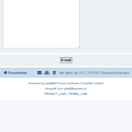
Forumindex
Alle tijden zijn UTC_OFFSET Europe/Amsterdam
Powered by
phpBB
® Forum Software © phpBB Limited
Vertaald door
phpBBservice.nl
.
PRIVACY_LINK
|
TERMS_LINK