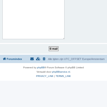
Forumindex
Alle tijden zijn UTC_OFFSET Europe/Amsterdam
Powered by
phpBB
® Forum Software © phpBB Limited
Vertaald door
phpBBservice.nl
.
PRIVACY_LINK
|
TERMS_LINK