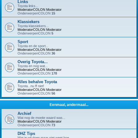
Links
Toyota links...
ModeratorCOLON
Moderator
OnderwerpenCOLON
15
Klassiekers
Toyota klassiekers...
ModeratorCOLON
Moderator
OnderwerpenCOLON
5
Sport
Toyota en de sport...
ModeratorCOLON
Moderator
OnderwerpenCOLON
36
Overig Toyota...
Toyota en nog wat...
ModeratorCOLON
Moderator
OnderwerpenCOLON
178
Alles behalve Toyota
Toyota...nu ff niet!
ModeratorCOLON
Moderator
OnderwerpenCOLON
56
Eenmaal, andermaal...
Archief
Wat nog de moeite waard was...
ModeratorCOLON
Moderator
OnderwerpenCOLON
73
DHZ Tips
Wat je wil doen maar niet weet hoe...