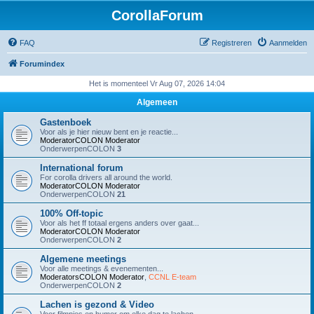
CorollaForum
FAQ
Registreren
Aanmelden
Forumindex
Het is momenteel Vr Aug 07, 2026 14:04
Algemeen
Gastenboek
Voor als je hier nieuw bent en je reactie...
ModeratorCOLON
Moderator
OnderwerpenCOLON
3
International forum
For corolla drivers all around the world.
ModeratorCOLON
Moderator
OnderwerpenCOLON
21
100% Off-topic
Voor als het ff totaal ergens anders over gaat...
ModeratorCOLON
Moderator
OnderwerpenCOLON
2
Algemene meetings
Voor alle meetings & evenementen...
ModeratorsCOLON
Moderator
,
CCNL E-team
OnderwerpenCOLON
2
Lachen is gezond & Video