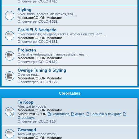
OnderwerpenCOLON
410
Styling
Over skirts, spoilers, air-intakes, enz...
ModeratorCOLON
Moderator
OnderwerpenCOLON
332
Car-HiFi & Navigatie
Over headunits, navigatie, carkits, woofers en Db's, enz...
ModeratorCOLON
Moderator
OnderwerpenCOLON
681
Projecten
Over al je verbouwingen, aanpassingen, enz...
ModeratorCOLON
Moderator
OnderwerpenCOLON
610
Overige Tuning & Styling
Over de rest...
ModeratorCOLON
Moderator
OnderwerpenCOLON
122
Corollaatjes
Te Koop
Alles wat te koop is...
ModeratorCOLON
Moderator
SubforumsCOLON
Onderdelen
,
Auto's
,
Caraudio & navigatie
,
Groupbuys
OnderwerpenCOLON
16
Gevraagd
Alles wat gevraagd wordt...
ModeratorCOLON
Moderator