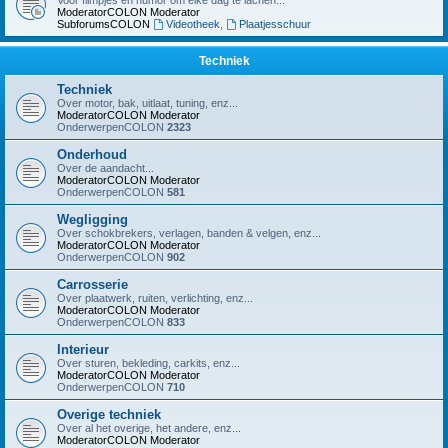
Voor filmpjes en humor om elke dag te lachen...
ModeratorCOLON
Moderator
SubforumsCOLON
Videotheek
,
Plaatjesschuur
Techniek
Techniek
Over motor, bak, uitlaat, tuning, enz...
ModeratorCOLON
Moderator
OnderwerpenCOLON
2323
Onderhoud
Over de aandacht...
ModeratorCOLON
Moderator
OnderwerpenCOLON
581
Wegligging
Over schokbrekers, verlagen, banden & velgen, enz...
ModeratorCOLON
Moderator
OnderwerpenCOLON
902
Carrosserie
Over plaatwerk, ruiten, verlichting, enz...
ModeratorCOLON
Moderator
OnderwerpenCOLON
833
Interieur
Over sturen, bekleding, carkits, enz...
ModeratorCOLON
Moderator
OnderwerpenCOLON
710
Overige techniek
Over al het overige, het andere, enz...
ModeratorCOLON
Moderator