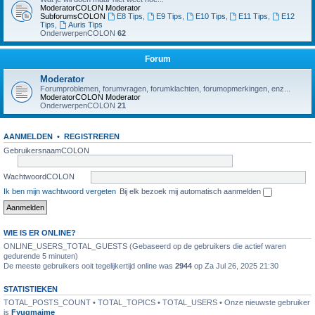
ModeratorCOLON
Moderator
SubforumsCOLON
E8 Tips
,
E9 Tips
,
E10 Tips
,
E11 Tips
,
E12
Tips
,
Auris Tips
OnderwerpenCOLON
62
Forum
Moderator
Forumproblemen, forumvragen, forumklachten, forumopmerkingen, enz...
ModeratorCOLON
Moderator
OnderwerpenCOLON
21
AANMELDEN
•
REGISTREREN
GebruikersnaamCOLON
WachtwoordCOLON
Ik ben mijn wachtwoord vergeten
Bij elk bezoek mij automatisch aanmelden
WIE IS ER ONLINE?
ONLINE_USERS_TOTAL_GUESTS (Gebaseerd op de gebruikers die actief waren
gedurende 5 minuten)
De meeste gebruikers ooit tegelijkertijd online was
2944
op Za Jul 26, 2025 21:30
STATISTIEKEN
TOTAL_POSTS_COUNT • TOTAL_TOPICS • TOTAL_USERS • Onze nieuwste gebruiker
is
Fyugmaime