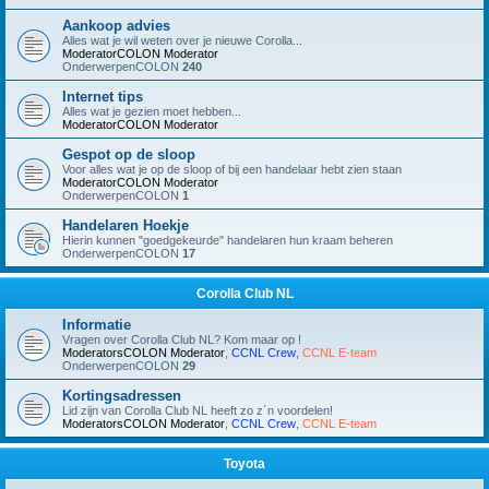
Aankoop advies
Alles wat je wil weten over je nieuwe Corolla...
ModeratorCOLON
Moderator
OnderwerpenCOLON
240
Internet tips
Alles wat je gezien moet hebben...
ModeratorCOLON
Moderator
Gespot op de sloop
Voor alles wat je op de sloop of bij een handelaar hebt zien staan
ModeratorCOLON
Moderator
OnderwerpenCOLON
1
Handelaren Hoekje
Hierin kunnen "goedgekeurde" handelaren hun kraam beheren
OnderwerpenCOLON
17
Corolla Club NL
Informatie
Vragen over Corolla Club NL? Kom maar op !
ModeratorsCOLON
Moderator
,
CCNL Crew
,
CCNL E-team
OnderwerpenCOLON
29
Kortingsadressen
Lid zijn van Corolla Club NL heeft zo z´n voordelen!
ModeratorsCOLON
Moderator
,
CCNL Crew
,
CCNL E-team
Toyota