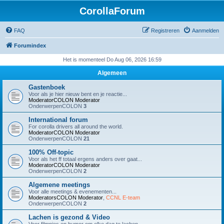
CorollaForum
FAQ
Registreren
Aanmelden
Forumindex
Het is momenteel Do Aug 06, 2026 16:59
Algemeen
Gastenboek
Voor als je hier nieuw bent en je reactie...
ModeratorCOLON
Moderator
OnderwerpenCOLON
3
International forum
For corolla drivers all around the world.
ModeratorCOLON
Moderator
OnderwerpenCOLON
21
100% Off-topic
Voor als het ff totaal ergens anders over gaat...
ModeratorCOLON
Moderator
OnderwerpenCOLON
2
Algemene meetings
Voor alle meetings & evenementen...
ModeratorsCOLON
Moderator
,
CCNL E-team
OnderwerpenCOLON
2
Lachen is gezond & Video