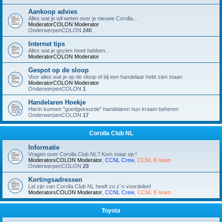
Aankoop advies
Alles wat je wil weten over je nieuwe Corolla...
ModeratorCOLON
Moderator
OnderwerpenCOLON
240
Internet tips
Alles wat je gezien moet hebben...
ModeratorCOLON
Moderator
Gespot op de sloop
Voor alles wat je op de sloop of bij een handelaar hebt zien staan
ModeratorCOLON
Moderator
OnderwerpenCOLON
1
Handelaren Hoekje
Hierin kunnen "goedgekeurde" handelaren hun kraam beheren
OnderwerpenCOLON
17
Corolla Club NL
Informatie
Vragen over Corolla Club NL? Kom maar op !
ModeratorsCOLON
Moderator
,
CCNL Crew
,
CCNL E-team
OnderwerpenCOLON
29
Kortingsadressen
Lid zijn van Corolla Club NL heeft zo z´n voordelen!
ModeratorsCOLON
Moderator
,
CCNL Crew
,
CCNL E-team
Toyota