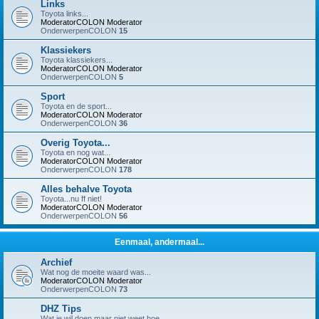
Links
Toyota links...
ModeratorCOLON
Moderator
OnderwerpenCOLON
15
Klassiekers
Toyota klassiekers...
ModeratorCOLON
Moderator
OnderwerpenCOLON
5
Sport
Toyota en de sport...
ModeratorCOLON
Moderator
OnderwerpenCOLON
36
Overig Toyota...
Toyota en nog wat...
ModeratorCOLON
Moderator
OnderwerpenCOLON
178
Alles behalve Toyota
Toyota...nu ff niet!
ModeratorCOLON
Moderator
OnderwerpenCOLON
56
Eenmaal, andermaal...
Archief
Wat nog de moeite waard was...
ModeratorCOLON
Moderator
OnderwerpenCOLON
73
DHZ Tips
Wat je wil doen maar niet weet hoe...