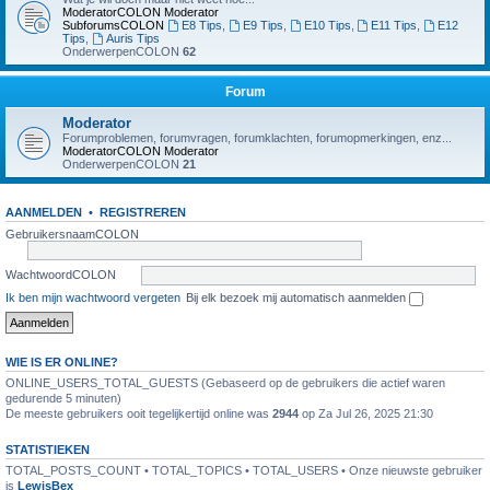
ModeratorCOLON
Moderator
SubforumsCOLON
E8 Tips
,
E9 Tips
,
E10 Tips
,
E11 Tips
,
E12
Tips
,
Auris Tips
OnderwerpenCOLON
62
Forum
Moderator
Forumproblemen, forumvragen, forumklachten, forumopmerkingen, enz...
ModeratorCOLON
Moderator
OnderwerpenCOLON
21
AANMELDEN
•
REGISTREREN
GebruikersnaamCOLON
WachtwoordCOLON
Ik ben mijn wachtwoord vergeten
Bij elk bezoek mij automatisch aanmelden
WIE IS ER ONLINE?
ONLINE_USERS_TOTAL_GUESTS (Gebaseerd op de gebruikers die actief waren
gedurende 5 minuten)
De meeste gebruikers ooit tegelijkertijd online was
2944
op Za Jul 26, 2025 21:30
STATISTIEKEN
TOTAL_POSTS_COUNT • TOTAL_TOPICS • TOTAL_USERS • Onze nieuwste gebruiker
is
LewisBex