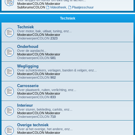
Voor filmpjes en humor om elke dag te lachen...
ModeratorCOLON
Moderator
SubforumsCOLON
Videotheek
,
Plaatjesschuur
Techniek
Techniek
Over motor, bak, uitlaat, tuning, enz...
ModeratorCOLON
Moderator
OnderwerpenCOLON
2323
Onderhoud
Over de aandacht...
ModeratorCOLON
Moderator
OnderwerpenCOLON
581
Wegligging
Over schokbrekers, verlagen, banden & velgen, enz...
ModeratorCOLON
Moderator
OnderwerpenCOLON
902
Carrosserie
Over plaatwerk, ruiten, verlichting, enz...
ModeratorCOLON
Moderator
OnderwerpenCOLON
833
Interieur
Over sturen, bekleding, carkits, enz...
ModeratorCOLON
Moderator
OnderwerpenCOLON
710
Overige techniek
Over al het overige, het andere, enz...
ModeratorCOLON
Moderator