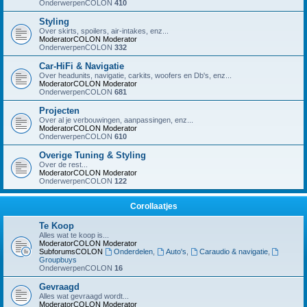
OnderwerpenCOLON
410
Styling
Over skirts, spoilers, air-intakes, enz...
ModeratorCOLON
Moderator
OnderwerpenCOLON
332
Car-HiFi & Navigatie
Over headunits, navigatie, carkits, woofers en Db's, enz...
ModeratorCOLON
Moderator
OnderwerpenCOLON
681
Projecten
Over al je verbouwingen, aanpassingen, enz...
ModeratorCOLON
Moderator
OnderwerpenCOLON
610
Overige Tuning & Styling
Over de rest...
ModeratorCOLON
Moderator
OnderwerpenCOLON
122
Corollaatjes
Te Koop
Alles wat te koop is...
ModeratorCOLON
Moderator
SubforumsCOLON
Onderdelen
,
Auto's
,
Caraudio & navigatie
,
Groupbuys
OnderwerpenCOLON
16
Gevraagd
Alles wat gevraagd wordt...
ModeratorCOLON
Moderator