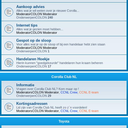
Aankoop advies
Alles wat je wil weten over je nieuwe Corolla...
ModeratorCOLON
Moderator
OnderwerpenCOLON
240
Internet tips
Alles wat je gezien moet hebben...
ModeratorCOLON
Moderator
Gespot op de sloop
Voor alles wat je op de sloop of bij een handelaar hebt zien staan
ModeratorCOLON
Moderator
OnderwerpenCOLON
1
Handelaren Hoekje
Hierin kunnen "goedgekeurde" handelaren hun kraam beheren
OnderwerpenCOLON
17
Corolla Club NL
Informatie
Vragen over Corolla Club NL? Kom maar op !
ModeratorsCOLON
Moderator
,
CCNL Crew
,
CCNL E-team
OnderwerpenCOLON
29
Kortingsadressen
Lid zijn van Corolla Club NL heeft zo z´n voordelen!
ModeratorsCOLON
Moderator
,
CCNL Crew
,
CCNL E-team
Toyota