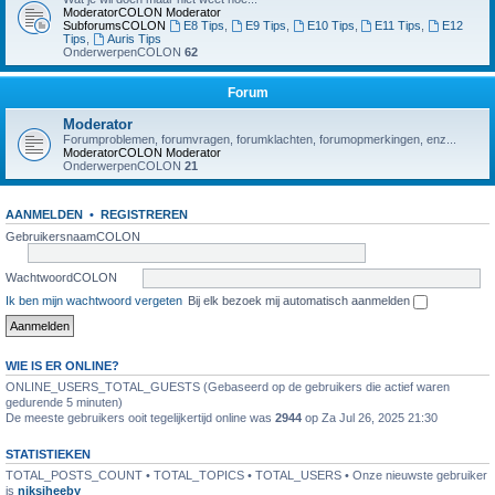
ModeratorCOLON
Moderator
SubforumsCOLON
E8 Tips
,
E9 Tips
,
E10 Tips
,
E11 Tips
,
E12
Tips
,
Auris Tips
OnderwerpenCOLON
62
Forum
Moderator
Forumproblemen, forumvragen, forumklachten, forumopmerkingen, enz...
ModeratorCOLON
Moderator
OnderwerpenCOLON
21
AANMELDEN
•
REGISTREREN
GebruikersnaamCOLON
WachtwoordCOLON
Ik ben mijn wachtwoord vergeten
Bij elk bezoek mij automatisch aanmelden
WIE IS ER ONLINE?
ONLINE_USERS_TOTAL_GUESTS (Gebaseerd op de gebruikers die actief waren
gedurende 5 minuten)
De meeste gebruikers ooit tegelijkertijd online was
2944
op Za Jul 26, 2025 21:30
STATISTIEKEN
TOTAL_POSTS_COUNT • TOTAL_TOPICS • TOTAL_USERS • Onze nieuwste gebruiker
is
niksiheeby