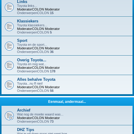
Links
Toyota links...
ModeratorCOLON
Moderator
OnderwerpenCOLON
15
Klassiekers
Toyota klassiekers...
ModeratorCOLON
Moderator
OnderwerpenCOLON
5
Sport
Toyota en de sport...
ModeratorCOLON
Moderator
OnderwerpenCOLON
36
Overig Toyota...
Toyota en nog wat...
ModeratorCOLON
Moderator
OnderwerpenCOLON
178
Alles behalve Toyota
Toyota...nu ff niet!
ModeratorCOLON
Moderator
OnderwerpenCOLON
56
Eenmaal, andermaal...
Archief
Wat nog de moeite waard was...
ModeratorCOLON
Moderator
OnderwerpenCOLON
73
DHZ Tips
Wat je wil doen maar niet weet hoe...