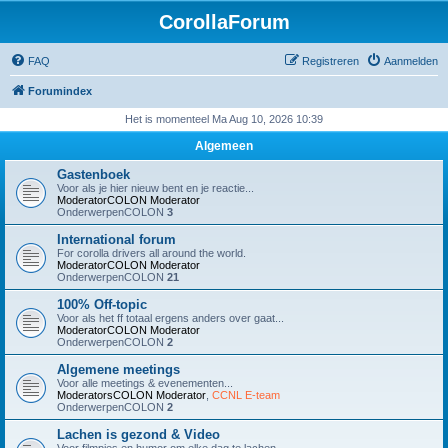
CorollaForum
FAQ
Registreren
Aanmelden
Forumindex
Het is momenteel Ma Aug 10, 2026 10:39
Algemeen
Gastenboek
Voor als je hier nieuw bent en je reactie...
ModeratorCOLON
Moderator
OnderwerpenCOLON
3
International forum
For corolla drivers all around the world.
ModeratorCOLON
Moderator
OnderwerpenCOLON
21
100% Off-topic
Voor als het ff totaal ergens anders over gaat...
ModeratorCOLON
Moderator
OnderwerpenCOLON
2
Algemene meetings
Voor alle meetings & evenementen...
ModeratorsCOLON
Moderator
,
CCNL E-team
OnderwerpenCOLON
2
Lachen is gezond & Video