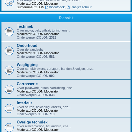
Voor filmpjes en humor om elke dag te lachen...
ModeratorCOLON
Moderator
SubforumsCOLON
Videotheek
,
Plaatjesschuur
Techniek
Techniek
Over motor, bak, uitlaat, tuning, enz...
ModeratorCOLON
Moderator
OnderwerpenCOLON
2323
Onderhoud
Over de aandacht...
ModeratorCOLON
Moderator
OnderwerpenCOLON
581
Wegligging
Over schokbrekers, verlagen, banden & velgen, enz...
ModeratorCOLON
Moderator
OnderwerpenCOLON
902
Carrosserie
Over plaatwerk, ruiten, verlichting, enz...
ModeratorCOLON
Moderator
OnderwerpenCOLON
833
Interieur
Over sturen, bekleding, carkits, enz...
ModeratorCOLON
Moderator
OnderwerpenCOLON
710
Overige techniek
Over al het overige, het andere, enz...
ModeratorCOLON
Moderator